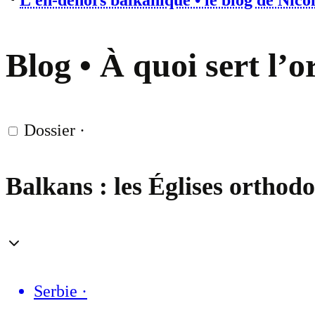
⋅
L’en-dehors balkanique • le blog de Nico
Blog • À quoi sert l
Dossier
·
Balkans : les Églises orthodo
Serbie
·