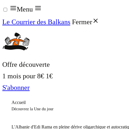
Aller
Menu
au
Le Courrier des Balkans
Fermer
contenu
Offre découverte
1 mois pour
8€
1€
S'abonner
Accueil
Découvrez la Une du jour
L'Albanie d'Edi Rama en pleine dérive oligarchique et autocrati