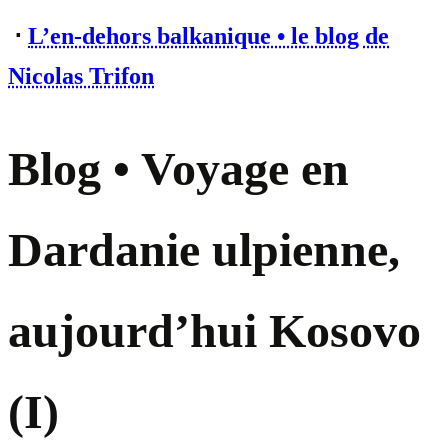
⋅
L’en-dehors balkanique • le blog de
Nicolas Trifon
Blog • Voyage en
Dardanie ulpienne,
aujourd’hui Kosovo
(I)