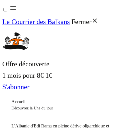
Aller
au
Le Courrier des Balkans
Fermer
contenu
Offre découverte
1 mois pour
8€
1€
S'abonner
Accueil
Découvrez la Une du jour
L'Albanie d'Edi Rama en pleine dérive oligarchique et