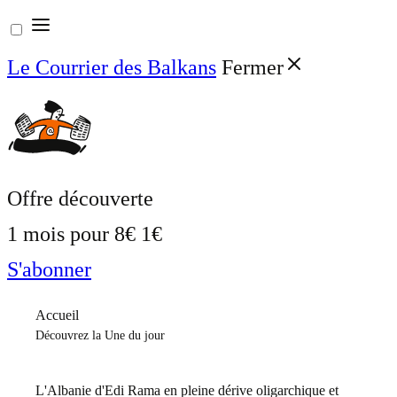
Aller
au
Le Courrier des Balkans
Fermer
contenu
Offre découverte
1 mois pour
8€
1€
S'abonner
Accueil
Découvrez la Une du jour
L'Albanie d'Edi Rama en pleine dérive oligarchique et