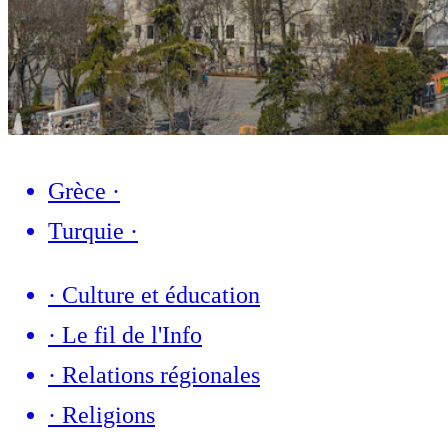
Grèce
·
Turquie
·
·
Culture et éducation
·
Le fil de l'Info
·
Relations régionales
·
Religions