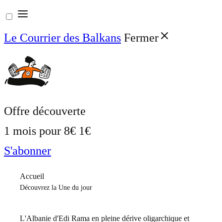
Aller
au
Le Courrier des Balkans
Fermer
contenu
Offre découverte
1 mois pour
8€
1€
S'abonner
Accueil
Découvrez la Une du jour
L'Albanie d'Edi Rama en pleine dérive oligarchique et