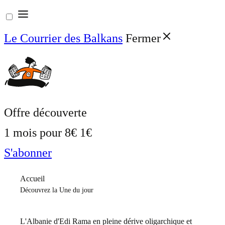
Aller
au
Le Courrier des Balkans
Fermer
contenu
Offre découverte
1 mois pour
8€
1€
S'abonner
Accueil
Découvrez la Une du jour
L'Albanie d'Edi Rama en pleine dérive oligarchique et