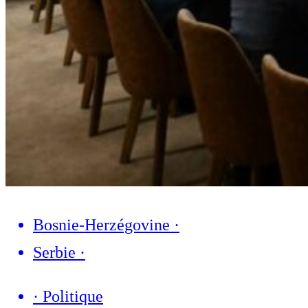
Bosnie-Herzégovine
·
Serbie
·
·
Politique