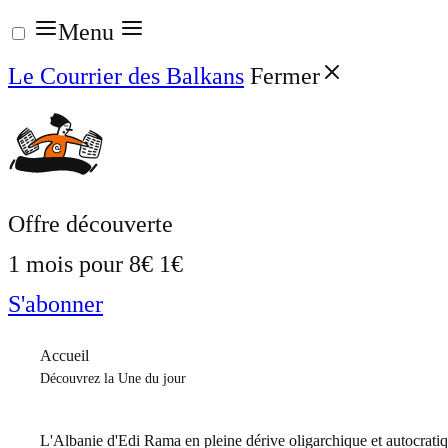
Aller
Menu
au
Le Courrier des Balkans
Fermer
contenu
Offre découverte
1 mois pour
8€
1€
S'abonner
Accueil
Découvrez la Une du jour
L'Albanie d'Edi Rama en pleine dérive oligarchique et autocrati