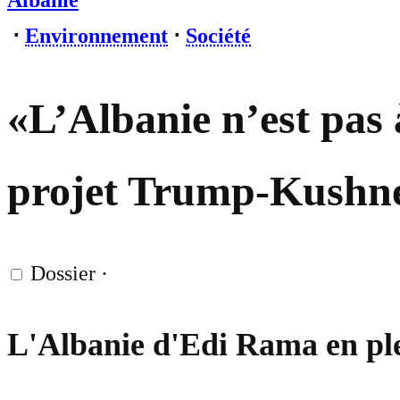
Albanie
⋅
Environnement
⋅
Société
«L’Albanie n’est pas 
projet Trump-Kushn
Dossier
·
L'Albanie d'Edi Rama en ple