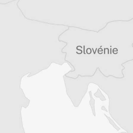
Chloé Billon
Traducteur⋅rice
Tous nos articles de Deutsche Welle