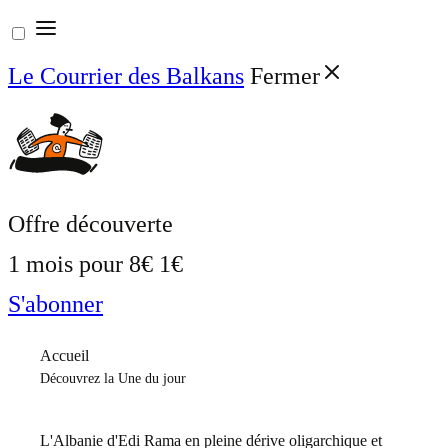
Aller
au
Le Courrier des Balkans
Fermer
contenu
Offre découverte
1 mois pour
8€
1€
S'abonner
Accueil
Découvrez la Une du jour
L'Albanie d'Edi Rama en pleine dérive oligarchique et