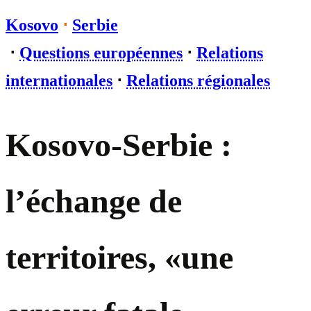
Kosovo
⋅
Serbie
⋅
Questions européennes
⋅
Relations
internationales
⋅
Relations régionales
Kosovo-Serbie :
l’échange de
territoires, «une