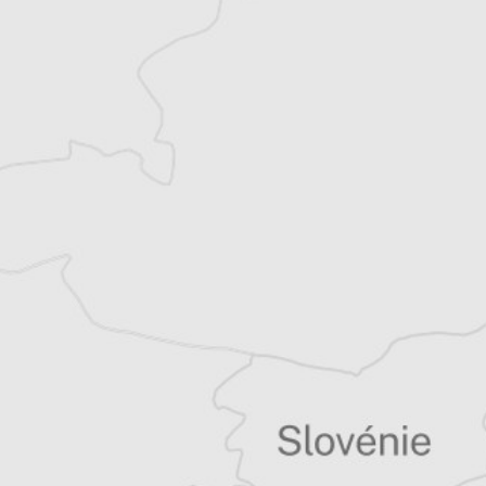
Florentin
Auteur⋅rice
Tous nos articles de Courrier d'Europe
centrale