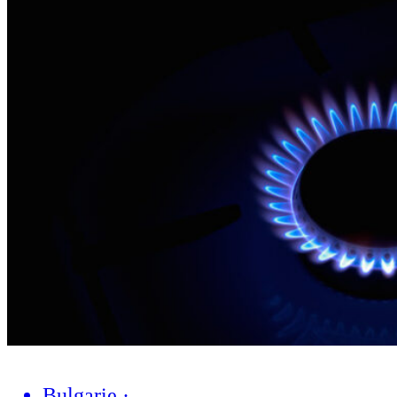
Bulgarie
·