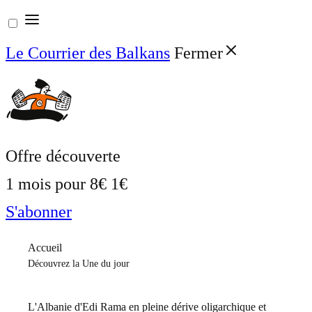
Aller
au
Le Courrier des Balkans
Fermer
contenu
Offre découverte
1 mois pour
8€
1€
S'abonner
Accueil
Découvrez la Une du jour
L'Albanie d'Edi Rama en pleine dérive oligarchique et