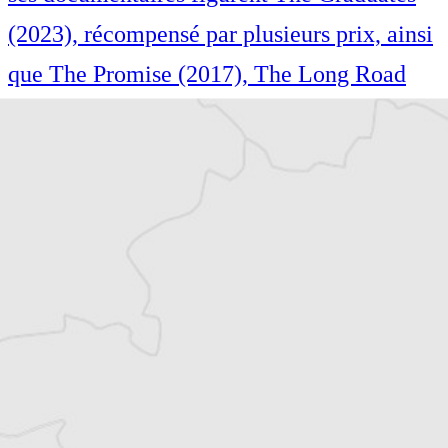
(2023), récompensé par plusieurs prix, ainsi
que The Promise (2017), The Long Road
through Balkan History (2010), Kosovo
Diary (2008), Attention: Culture! (2007) et
Greetings from Kosovo (2006) Diplômé de
littérature yougoslave et de littérature
mondiale de l’Université de Belgrade en
1998, il consacre depuis plus de vingt ans
son travail aux affaires européennes, au
processus d’élargissement de l’Union
européenne et aux relations entre l’Union