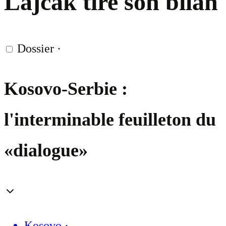
Lajčák tire son bilan
Dossier
·
Kosovo-Serbie :
l'interminable feuilleton du
«dialogue»
Kosovo
·