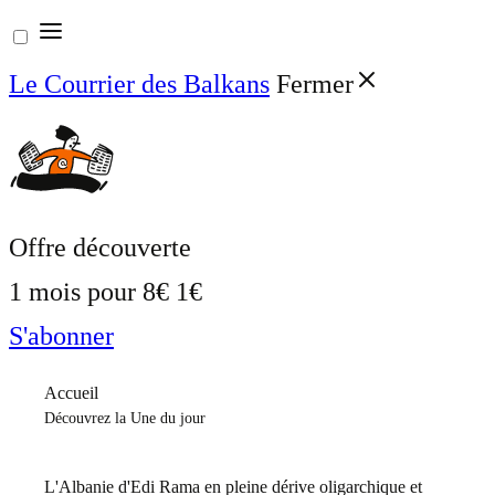
Aller
au
Le Courrier des Balkans
Fermer
contenu
Offre découverte
1 mois pour
8€
1€
S'abonner
Accueil
Découvrez la Une du jour
L'Albanie d'Edi Rama en pleine dérive oligarchique et