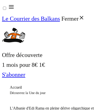
Aller
au
Le Courrier des Balkans
Fermer
contenu
Offre découverte
1 mois pour
8€
1€
S'abonner
Accueil
Découvrez la Une du jour
L'Albanie d'Edi Rama en pleine dérive oligarchique et