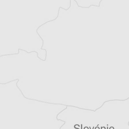
Persa Aligrudic
Traducteur⋅rice
Article original
Tous nos articles de Monitor (Monténégro)