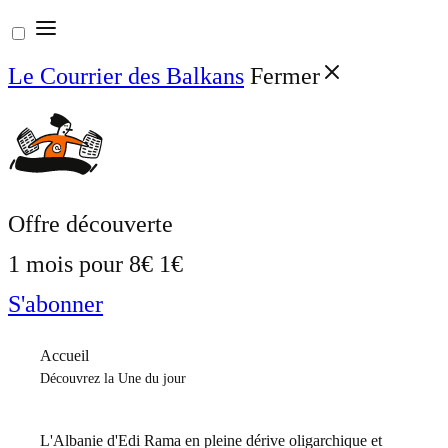
Aller
au
Le Courrier des Balkans
Fermer
contenu
Offre découverte
1 mois pour
8€
1€
S'abonner
Accueil
Découvrez la Une du jour
L'Albanie d'Edi Rama en pleine dérive oligarchique et