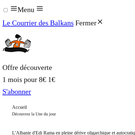
Aller
Menu
au
Le Courrier des Balkans
Fermer
contenu
Offre découverte
1 mois pour
8€
1€
S'abonner
Accueil
Découvrez la Une du jour
L'Albanie d'Edi Rama en pleine dérive oligarchique et autocrati