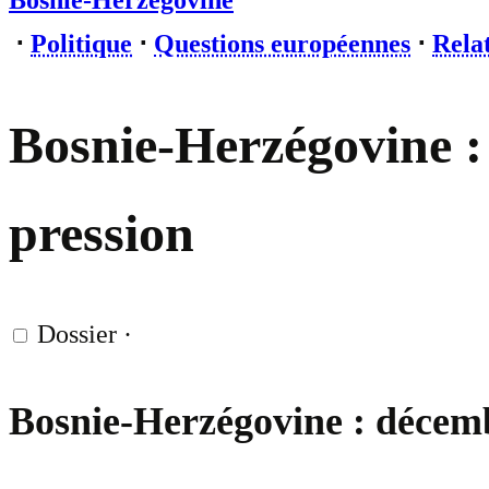
Bosnie-Herzégovine
⋅
Politique
⋅
Questions européennes
⋅
Relat
Bosnie-Herzégovine :
pression
Dossier
·
Bosnie-Herzégovine : décemb