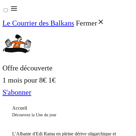
Aller
au
Le Courrier des Balkans
Fermer
contenu
Offre découverte
1 mois pour
8€
1€
S'abonner
Accueil
Découvrez la Une du jour
L'Albanie d'Edi Rama en pleine dérive oligarchique et