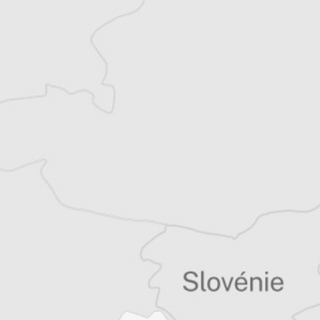
slovène (notamment Sylvain Tesson, Valérie
Perrin, David Foenkinos, etc.).
Parallèlement, elle est l’auteure de plusieurs
livres, dont deux romans.