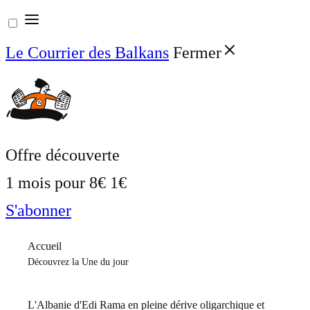
Aller
au
Le Courrier des Balkans
Fermer
contenu
Offre découverte
1 mois pour
8€
1€
S'abonner
Accueil
Découvrez la Une du jour
L'Albanie d'Edi Rama en pleine dérive oligarchique et