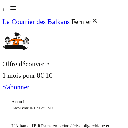
Aller
au
Le Courrier des Balkans
Fermer
contenu
Offre découverte
1 mois pour
8€
1€
S'abonner
Accueil
Découvrez la Une du jour
L'Albanie d'Edi Rama en pleine dérive oligarchique et