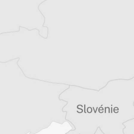
Alexandre Billette
Traducteur⋅rice
Tous nos articles de IWPR