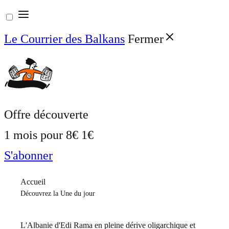
Aller
au
Le Courrier des Balkans
Fermer
contenu
Offre découverte
1 mois pour
8€
1€
S'abonner
Accueil
Découvrez la Une du jour
L'Albanie d'Edi Rama en pleine dérive oligarchique et