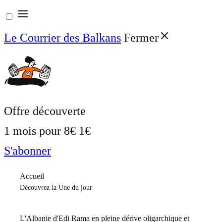
Aller
au
Le Courrier des Balkans
Fermer
contenu
Offre découverte
1 mois pour
8€
1€
S'abonner
Accueil
Découvrez la Une du jour
L'Albanie d'Edi Rama en pleine dérive oligarchique et