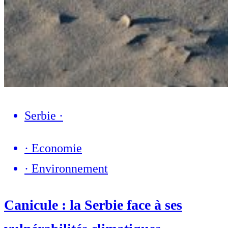
Serbie
·
·
Economie
·
Environnement
Canicule : la Serbie face à ses