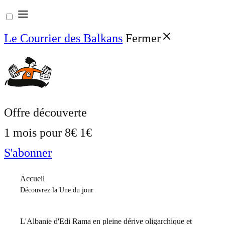
Aller
au
Le Courrier des Balkans
Fermer
contenu
Offre découverte
1 mois pour
8€
1€
S'abonner
Accueil
Découvrez la Une du jour
L'Albanie d'Edi Rama en pleine dérive oligarchique et