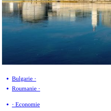
Bulgarie
·
Roumanie
·
·
Economie