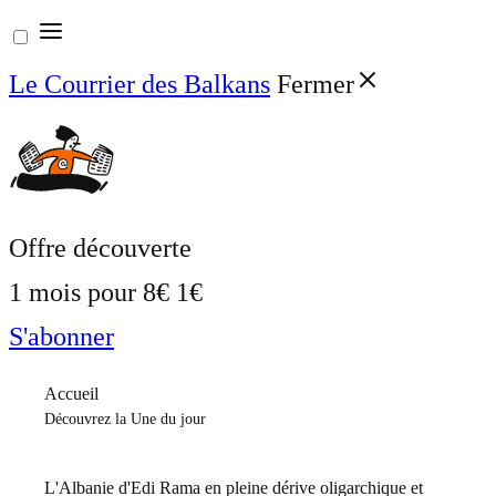
Aller
au
Le Courrier des Balkans
Fermer
contenu
Offre découverte
1 mois pour
8€
1€
S'abonner
Accueil
Découvrez la Une du jour
L'Albanie d'Edi Rama en pleine dérive oligarchique et