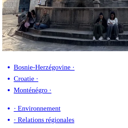
Bosnie-Herzégovine
·
Croatie
·
Monténégro
·
·
Environnement
·
Relations régionales