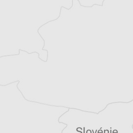
1895464
Laurent Geslin
Auteur⋅rice