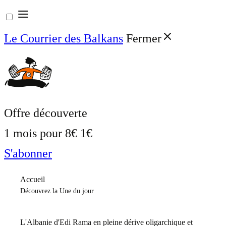
Aller
au
Le Courrier des Balkans
Fermer
contenu
Offre découverte
1 mois pour
8€
1€
S'abonner
Accueil
Découvrez la Une du jour
L'Albanie d'Edi Rama en pleine dérive oligarchique et