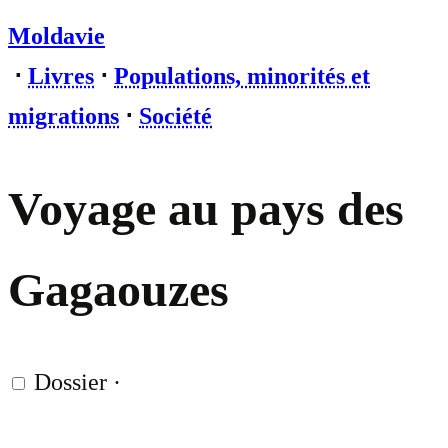
Moldavie
⋅
Livres
⋅
Populations, minorités et
migrations
⋅
Société
Voyage au pays des
Gagaouzes
Dossier
·