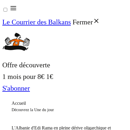
Aller
au
Le Courrier des Balkans
Fermer
contenu
Offre découverte
1 mois pour
8€
1€
S'abonner
Accueil
Découvrez la Une du jour
L'Albanie d'Edi Rama en pleine dérive oligarchique et