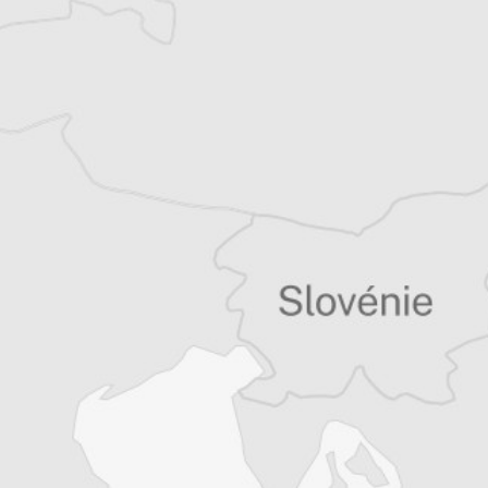
Katerina Sula
Notre correspondante à Tirana