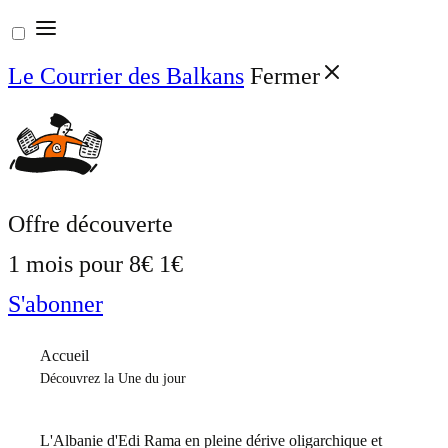
Aller
au
Le Courrier des Balkans
Fermer
contenu
Offre découverte
1 mois pour
8€
1€
S'abonner
Accueil
Découvrez la Une du jour
L'Albanie d'Edi Rama en pleine dérive oligarchique et