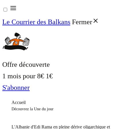
Aller
au
Le Courrier des Balkans
Fermer
contenu
Offre découverte
1 mois pour
8€
1€
S'abonner
Accueil
Découvrez la Une du jour
L'Albanie d'Edi Rama en pleine dérive oligarchique et