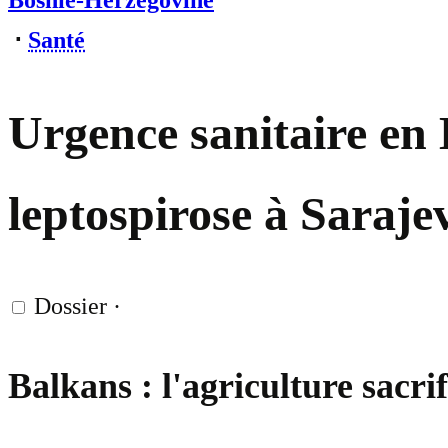
Bosnie-Herzégovine
⋅
Santé
Urgence sanitaire en 
leptospirose à Saraje
Dossier
·
Balkans : l'agriculture sacrif