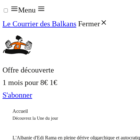
Aller
Menu
au
Le Courrier des Balkans
Fermer
contenu
Offre découverte
1 mois pour
8€
1€
S'abonner
Accueil
Découvrez la Une du jour
L'Albanie d'Edi Rama en pleine dérive oligarchique et autocrati