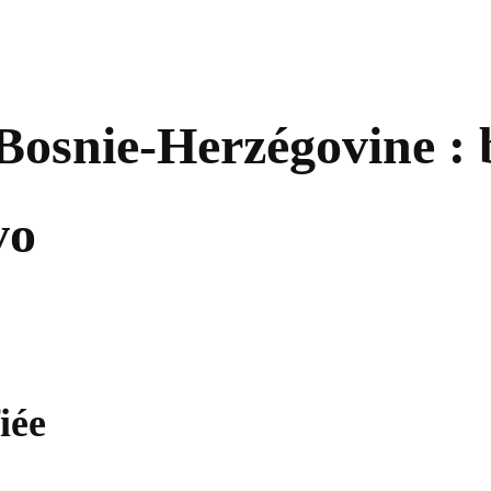
Bosnie-Herzégovine : b
vo
iée