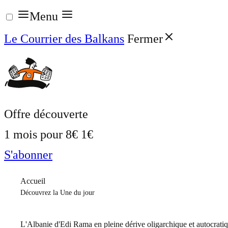
Aller
Menu
au
Le Courrier des Balkans
Fermer
contenu
Offre découverte
1 mois pour
8€
1€
S'abonner
Accueil
Découvrez la Une du jour
L'Albanie d'Edi Rama en pleine dérive oligarchique et autocrati