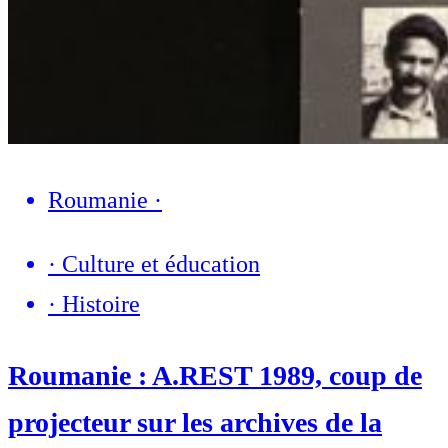
Roumanie
·
·
Culture et éducation
·
Histoire
Roumanie : A.REST 1989, coup de
projecteur sur les archives de la