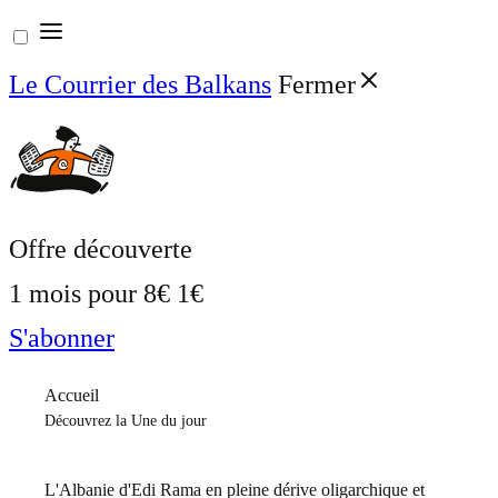
Aller
au
Le Courrier des Balkans
Fermer
contenu
Offre découverte
1 mois pour
8€
1€
S'abonner
Accueil
Découvrez la Une du jour
L'Albanie d'Edi Rama en pleine dérive oligarchique et