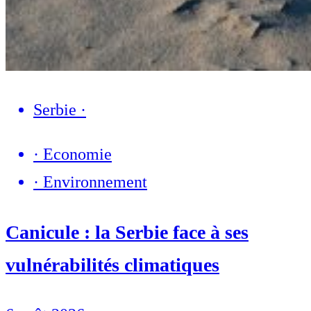
Serbie
·
·
Economie
·
Environnement
Canicule : la Serbie face à ses
vulnérabilités climatiques