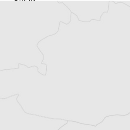
Balkans
Vous avez déjà un compte ?
Se connecter
Laurent Geslin
Auteur⋅rice