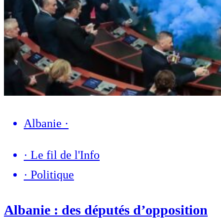
Albanie
·
·
Le fil de l'Info
·
Politique
Albanie : des députés d’opposition