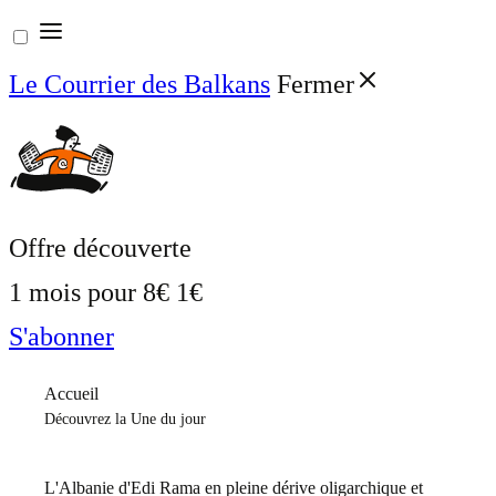
Aller
au
Le Courrier des Balkans
Fermer
contenu
Offre découverte
1 mois pour
8€
1€
S'abonner
Accueil
Découvrez la Une du jour
L'Albanie d'Edi Rama en pleine dérive oligarchique et