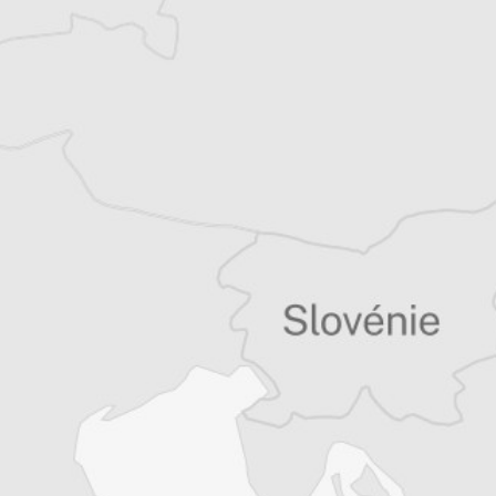
Katerina Sula
Notre correspondante à Tirana