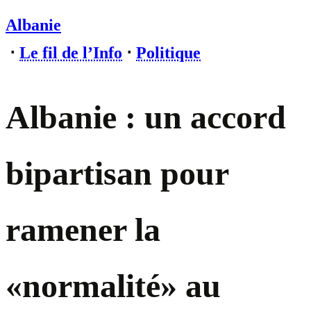
Albanie
⋅
Le fil de l’Info
⋅
Politique
Albanie : un accord
bipartisan pour
ramener la
«normalité» au