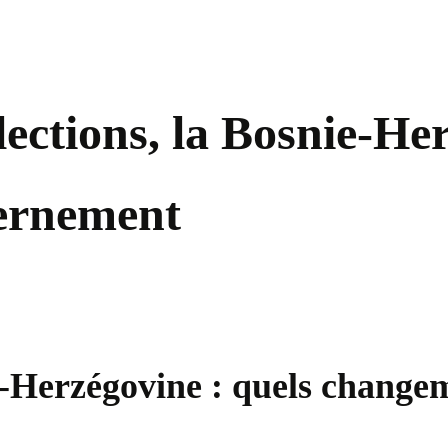
élections, la Bosnie-He
vernement
e-Herzégovine : quels change