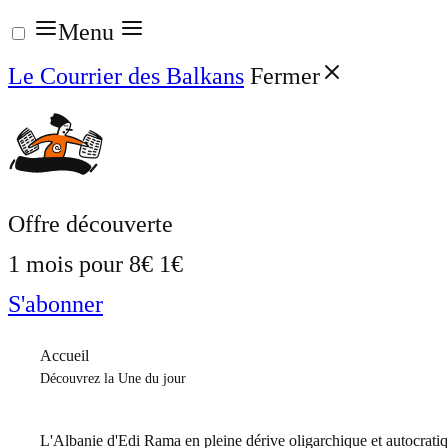
Aller
Menu
au
Le Courrier des Balkans
Fermer
contenu
Offre découverte
1 mois pour
8€
1€
S'abonner
Accueil
Découvrez la Une du jour
L'Albanie d'Edi Rama en pleine dérive oligarchique et autocrati