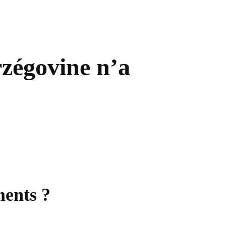
rzégovine n’a
ments ?