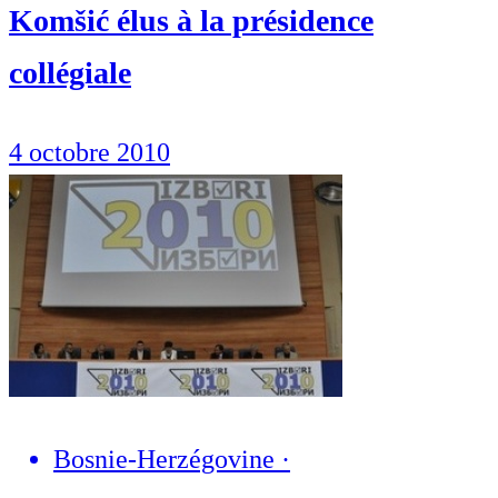
Komšić élus à la présidence
collégiale
4 octobre 2010
Bosnie-Herzégovine
·