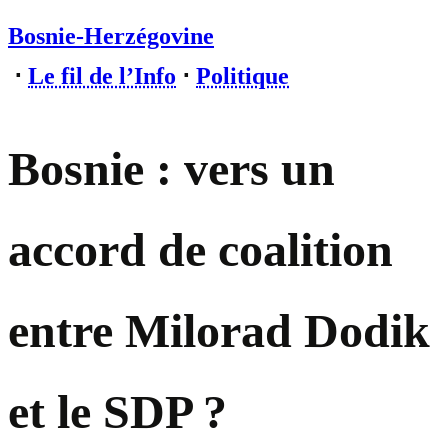
Bosnie-Herzégovine
⋅
Le fil de l’Info
⋅
Politique
Bosnie : vers un
accord de coalition
entre Milorad Dodik
et le SDP ?