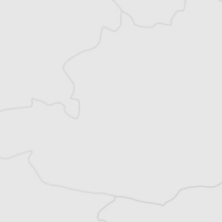
Vous avez déjà un compte ?
Se connecter
Eléonore Loué-Feichter
Traducteur⋅rice
Tous nos articles de Klix.ba