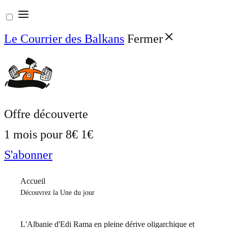
Aller
au
Le Courrier des Balkans
Fermer
contenu
Offre découverte
1 mois pour
8€
1€
S'abonner
Accueil
Découvrez la Une du jour
L'Albanie d'Edi Rama en pleine dérive oligarchique et