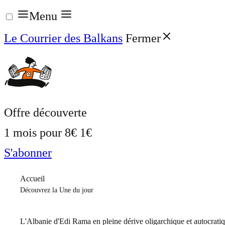
Aller
Menu
au
Le Courrier des Balkans
Fermer
contenu
Offre découverte
1 mois pour
8€
1€
S'abonner
Accueil
Découvrez la Une du jour
L'Albanie d'Edi Rama en pleine dérive oligarchique et autocrati