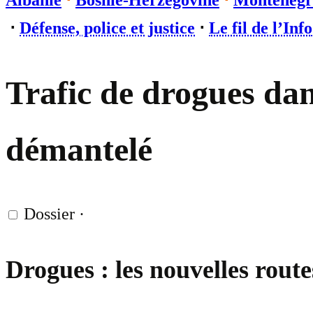
Albanie
⋅
Bosnie-Herzégovine
⋅
Monténégr
⋅
Défense, police et justice
⋅
Le fil de l’Info
Trafic de drogues dan
démantelé
Dossier
·
Drogues : les nouvelles rout