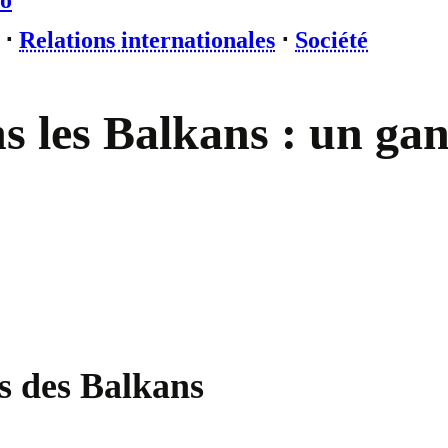
o
⋅
Relations internationales
⋅
Société
s les Balkans : un gan
es des Balkans