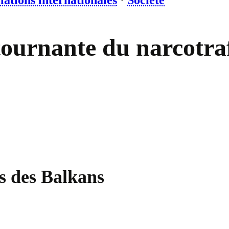
lations internationales
⋅
Société
tournante du narcotraf
es des Balkans