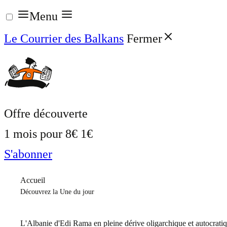
Aller
Menu
au
Le Courrier des Balkans
Fermer
contenu
Offre découverte
1 mois pour
8€
1€
S'abonner
Accueil
Découvrez la Une du jour
L'Albanie d'Edi Rama en pleine dérive oligarchique et autocrati