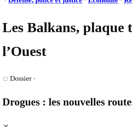
⋅
Défense, police et justice
⋅
Economie
⋅
Re
Les Balkans, plaque 
l’Ouest
Dossier
·
Drogues : les nouvelles rout