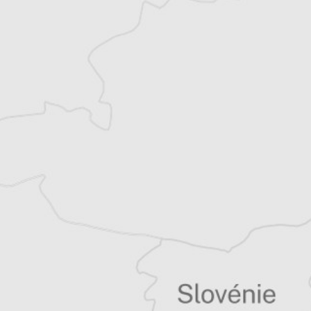
et partage désormais son temps entre la
Bretagne et les Balkans. Il est l’auteur d’une
quinzaine de livres sur la région, essais ou
récits de voyage.
Tous nos articles de B 92