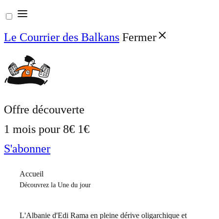
Aller
au
Le Courrier des Balkans
Fermer
contenu
Offre découverte
1 mois pour
8€
1€
S'abonner
Accueil
Découvrez la Une du jour
L'Albanie d'Edi Rama en pleine dérive oligarchique et