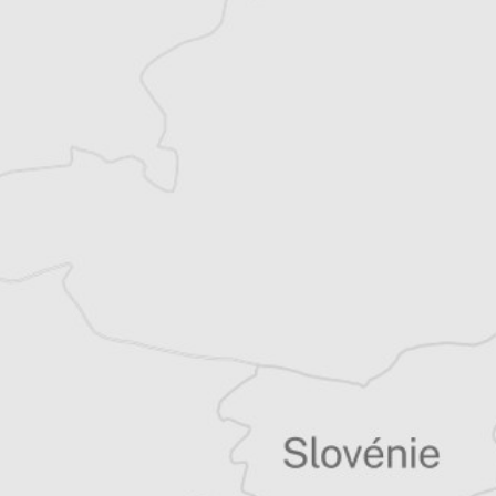
Alexandre Billette
Traducteur⋅rice
Tous nos articles de IWPR