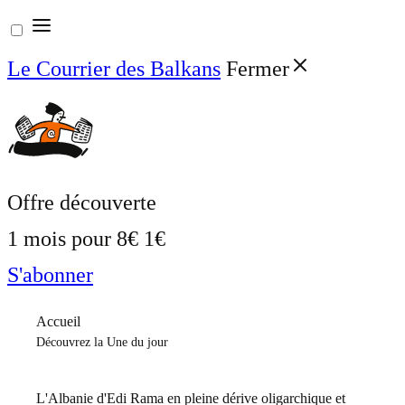
Aller
au
Le Courrier des Balkans
Fermer
contenu
Offre découverte
1 mois pour
8€
1€
S'abonner
Accueil
Découvrez la Une du jour
L'Albanie d'Edi Rama en pleine dérive oligarchique et