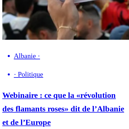
Albanie
·
·
Politique
Webinaire : ce que la «révolution
des flamants roses» dit de l’Albanie
et de l’Europe