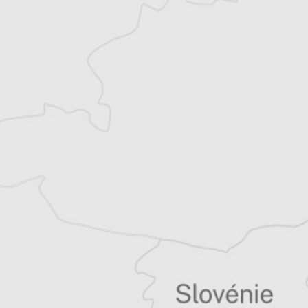
Katerina Sula
Notre correspondante à Tirana