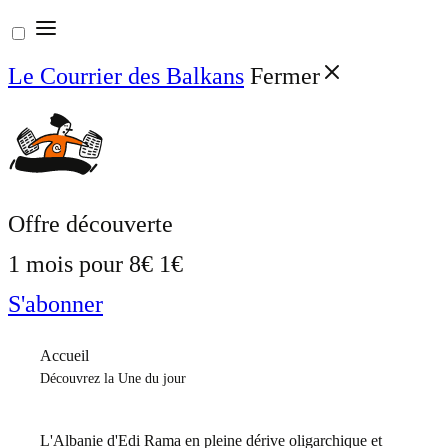
Aller
au
Le Courrier des Balkans
Fermer
contenu
Offre découverte
1 mois pour
8€
1€
S'abonner
Accueil
Découvrez la Une du jour
L'Albanie d'Edi Rama en pleine dérive oligarchique et