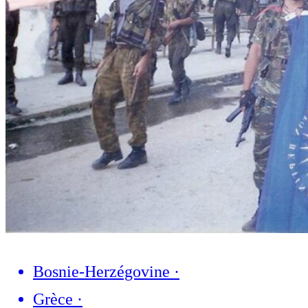
Bosnie-Herzégovine
·
Grèce
·