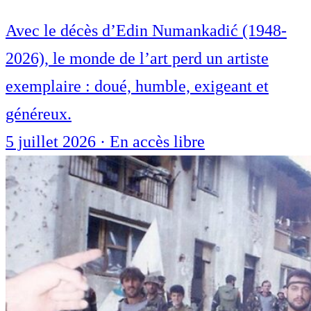
Avec le décès d’Edin Numankadić (1948-
2026), le monde de l’art perd un artiste
exemplaire : doué, humble, exigeant et
généreux.
5 juillet 2026
·
En accès libre