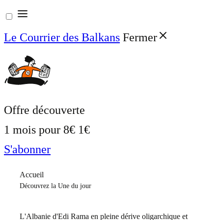
Aller
au
Le Courrier des Balkans
Fermer
contenu
Offre découverte
1 mois pour
8€
1€
S'abonner
Accueil
Découvrez la Une du jour
L'Albanie d'Edi Rama en pleine dérive oligarchique et