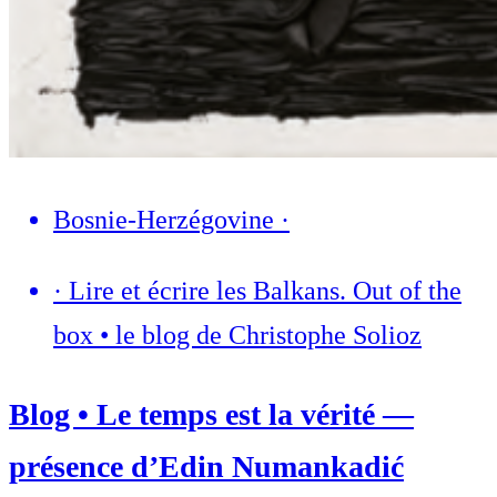
Bosnie-Herzégovine
·
·
Lire et écrire les Balkans. Out of the
box • le blog de Christophe Solioz
Blog • Le temps est la vérité —
présence d’Edin Numankadić