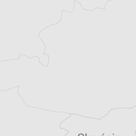
journaliste. Correspondante pour Le
Courrier des Balkans en Bosnie-
Herzégovine depuis 2024 et administratrice,
elle est aussi chanteuse spécialisée dans le
métal et le Sevdah, et écrivaine.