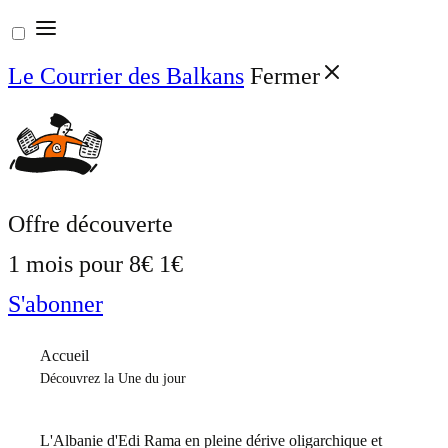
Aller
au
Le Courrier des Balkans
Fermer
contenu
Offre découverte
1 mois pour
8€
1€
S'abonner
Accueil
Découvrez la Une du jour
L'Albanie d'Edi Rama en pleine dérive oligarchique et