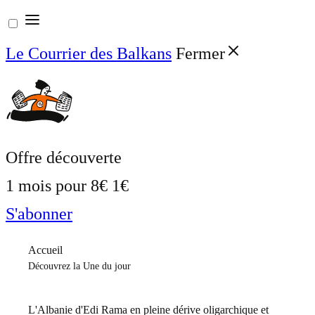
Aller
au
Le Courrier des Balkans
Fermer
contenu
Offre découverte
1 mois pour
8€
1€
S'abonner
Accueil
Découvrez la Une du jour
L'Albanie d'Edi Rama en pleine dérive oligarchique et