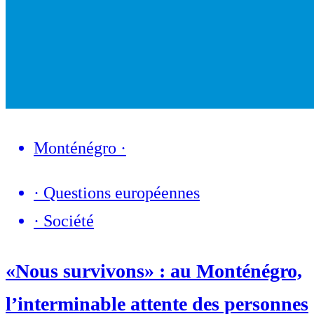
Monténégro
·
·
Questions européennes
·
Société
«Nous survivons» : au Monténégro,
l’interminable attente des personnes