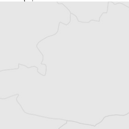
exclusives
Explorez +10 ans d’archives sur les
Balkans
Vous avez déjà un compte ?
Se connecter
Article original
Tous nos articles de CIN Crne Gore