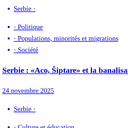
Serbie
·
·
Politique
·
Populations, minorités et migrations
·
Société
Serbie : «Aco, Šiptare» et la banalisa
24 novembre 2025
Serbie
·
·
Culture et éducation