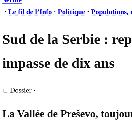
Serbie
⋅
Le fil de l’Info
⋅
Politique
⋅
Populations, 
Sud de la Serbie : re
impasse de dix ans
Dossier
·
La Vallée de Preševo, toujou