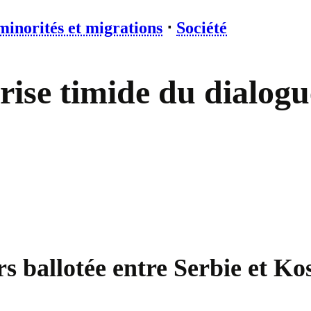
minorités et migrations
⋅
Société
prise timide du dialog
rs ballotée entre Serbie et Ko