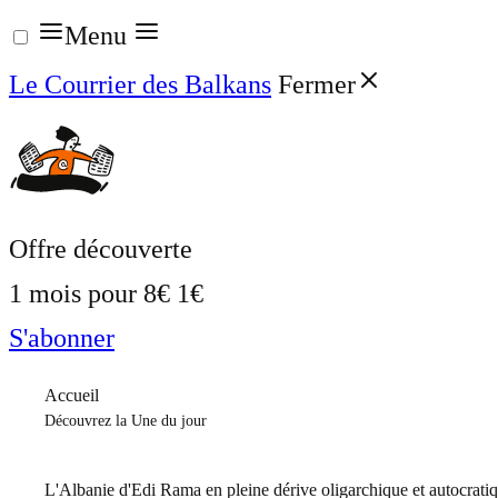
Aller
Menu
au
Le Courrier des Balkans
Fermer
contenu
Offre découverte
1 mois pour
8€
1€
S'abonner
Accueil
Découvrez la Une du jour
L'Albanie d'Edi Rama en pleine dérive oligarchique et autocrati