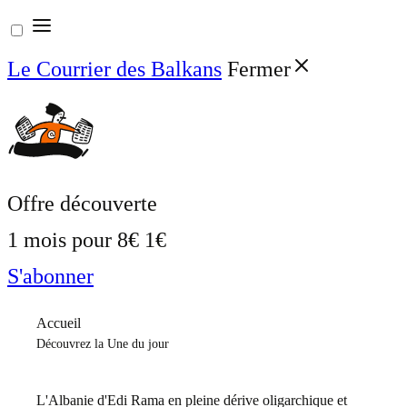
Aller
au
Le Courrier des Balkans
Fermer
contenu
Offre découverte
1 mois pour
8€
1€
S'abonner
Accueil
Découvrez la Une du jour
L'Albanie d'Edi Rama en pleine dérive oligarchique et