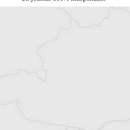
Accédez à des fonctionnalités
exclusives
Explorez +10 ans d’archives sur les
Balkans
Vous avez déjà un compte ?
Se connecter
Simon Rico
Auteur⋅rice