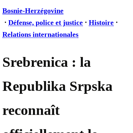
Bosnie-Herzégovine
⋅
Défense, police et justice
⋅
Histoire
⋅
Relations internationales
Srebrenica : la
Republika Srpska
reconnaît