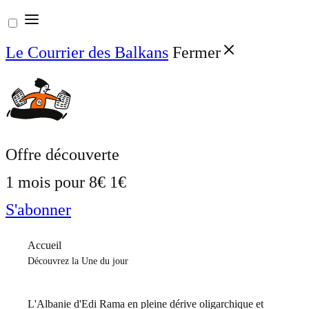
Aller
au
Le Courrier des Balkans
Fermer
contenu
Offre découverte
1 mois pour
8€
1€
S'abonner
Accueil
Découvrez la Une du jour
L'Albanie d'Edi Rama en pleine dérive oligarchique et