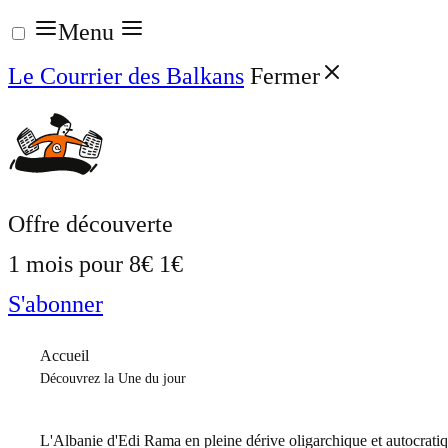
Aller
Menu
au
Le Courrier des Balkans
Fermer
contenu
Offre découverte
1 mois pour
8€
1€
S'abonner
Accueil
Découvrez la Une du jour
L'Albanie d'Edi Rama en pleine dérive oligarchique et autocrati