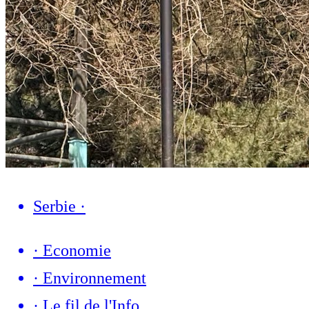
Serbie
·
·
Economie
·
Environnement
·
Le fil de l'Info