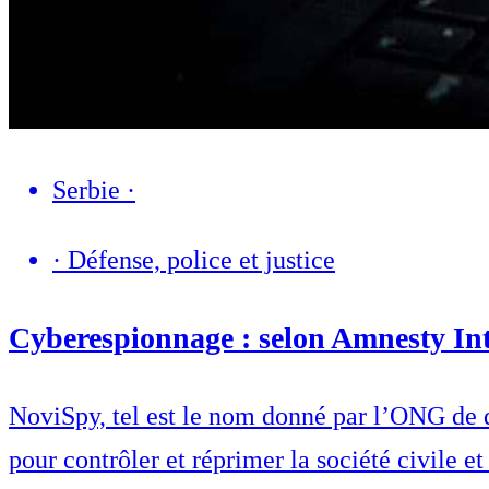
Serbie
·
·
Défense, police et justice
Cyberespionnage : selon Amnesty Int
NoviSpy, tel est le nom donné par l’ONG de dé
pour contrôler et réprimer la société civile e