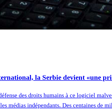
ernational, la Serbie devient «une p
fense des droits humains à ce logiciel malveil
t les médias indépendants. Des centaines de mili