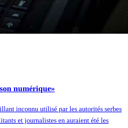
rison numérique»
lant inconnu utilisé par les autorités serbes
tants et journalistes en auraient été les