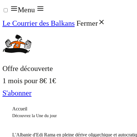
Aller
Menu
au
Le Courrier des Balkans
Fermer
contenu
Offre découverte
1 mois pour
8€
1€
S'abonner
Accueil
Découvrez la Une du jour
L'Albanie d'Edi Rama en pleine dérive oligarchique et autocrati