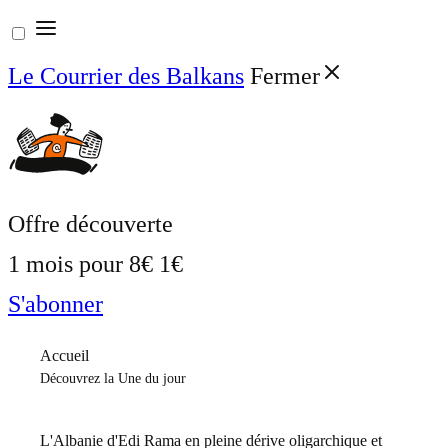
Aller
au
Le Courrier des Balkans
Fermer
contenu
Offre découverte
1 mois pour
8€
1€
S'abonner
Accueil
Découvrez la Une du jour
L'Albanie d'Edi Rama en pleine dérive oligarchique et