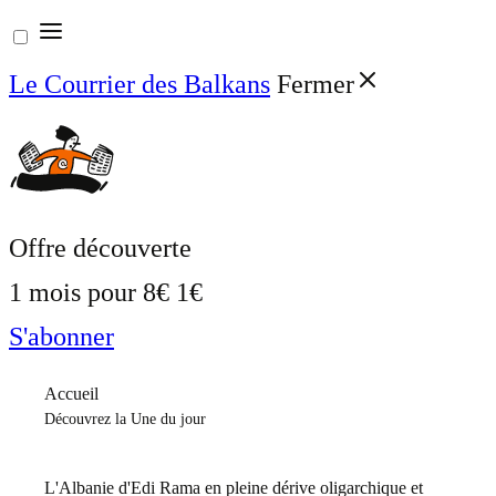
Aller
au
Le Courrier des Balkans
Fermer
contenu
Offre découverte
1 mois pour
8€
1€
S'abonner
Accueil
Découvrez la Une du jour
L'Albanie d'Edi Rama en pleine dérive oligarchique et