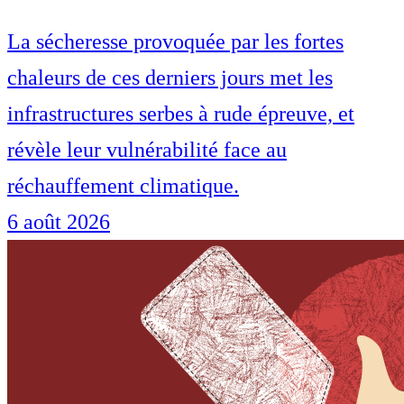
La sécheresse provoquée par les fortes
chaleurs de ces derniers jours met les
infrastructures serbes à rude épreuve, et
révèle leur vulnérabilité face au
réchauffement climatique.
6 août 2026