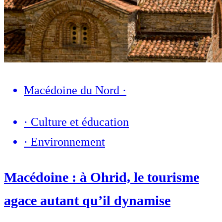
Macédoine du Nord
·
·
Culture et éducation
·
Environnement
Macédoine : à Ohrid, le tourisme
agace autant qu’il dynamise