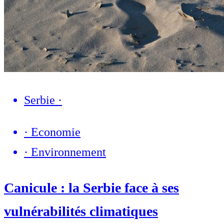
Serbie
·
·
Economie
·
Environnement
Canicule : la Serbie face à ses
vulnérabilités climatiques