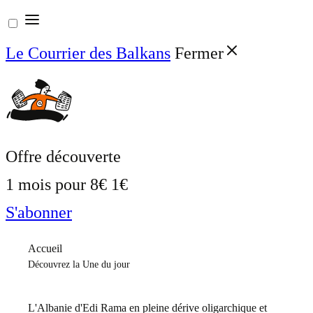
Aller
au
Le Courrier des Balkans
Fermer
contenu
Offre découverte
1 mois pour
8€
1€
S'abonner
Accueil
Découvrez la Une du jour
L'Albanie d'Edi Rama en pleine dérive oligarchique et