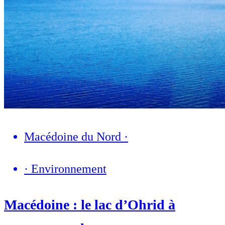
Macédoine du Nord
·
·
Environnement
Macédoine : le lac d’Ohrid à