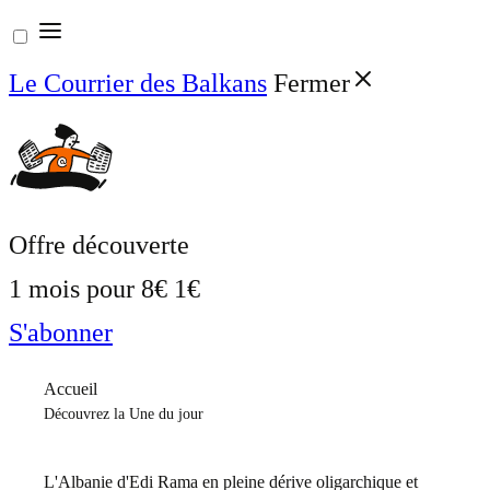
Aller
au
Le Courrier des Balkans
Fermer
contenu
Offre découverte
1 mois pour
8€
1€
S'abonner
Accueil
Découvrez la Une du jour
L'Albanie d'Edi Rama en pleine dérive oligarchique et