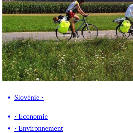
Slovénie
·
·
Economie
·
Environnement