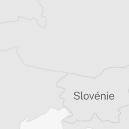
Accédez à des fonctionnalités
exclusives
Explorez +10 ans d’archives sur les
Balkans
Vous avez déjà un compte ?
Se connecter