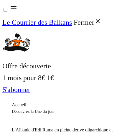
Aller
au
Le Courrier des Balkans
Fermer
contenu
Offre découverte
1 mois pour
8€
1€
S'abonner
Accueil
Découvrez la Une du jour
L'Albanie d'Edi Rama en pleine dérive oligarchique et