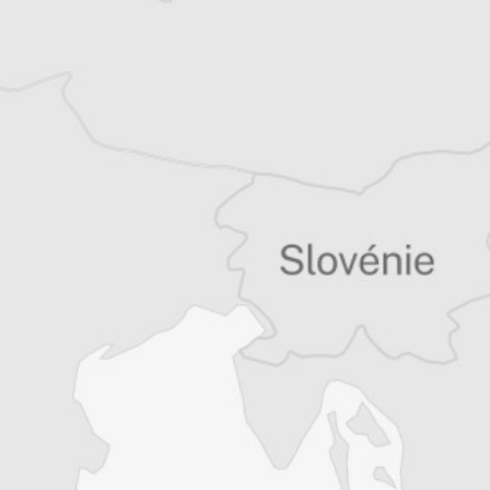
exclusives
Explorez +10 ans d’archives sur les
Balkans
Vous avez déjà un compte ?
Se connecter
Tous nos articles de Radio Slobodna Evropa