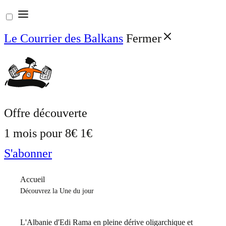
Aller
au
Le Courrier des Balkans
Fermer
contenu
Offre découverte
1 mois pour
8€
1€
S'abonner
Accueil
Découvrez la Une du jour
L'Albanie d'Edi Rama en pleine dérive oligarchique et