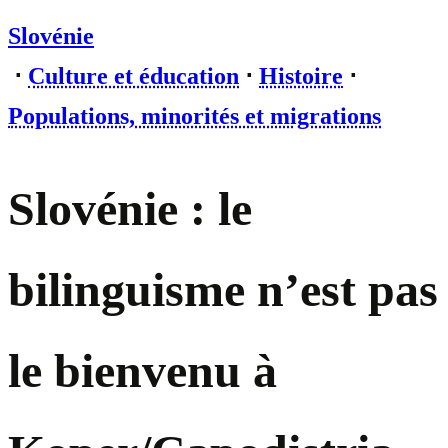
Slovénie
⋅
Culture et éducation
⋅
Histoire
⋅
Populations, minorités et migrations
Slovénie : le
bilinguisme n’est pas
le bienvenu à