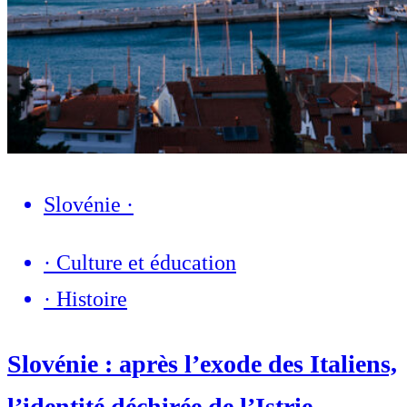
Slovénie
·
·
Culture et éducation
·
Histoire
Slovénie : après l’exode des Italiens,
l’identité déchirée de l’Istrie