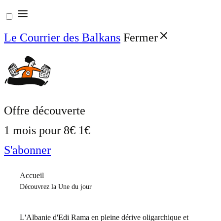
Aller
au
Le Courrier des Balkans
Fermer
contenu
Offre découverte
1 mois pour
8€
1€
S'abonner
Accueil
Découvrez la Une du jour
L'Albanie d'Edi Rama en pleine dérive oligarchique et