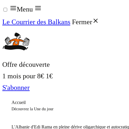
Aller
Menu
au
Le Courrier des Balkans
Fermer
contenu
Offre découverte
1 mois pour
8€
1€
S'abonner
Accueil
Découvrez la Une du jour
L'Albanie d'Edi Rama en pleine dérive oligarchique et autocrati